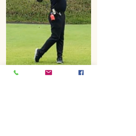
栄えある優勝は…後半35で大まくりのSさ
ん（お兄さんの方）！！！！