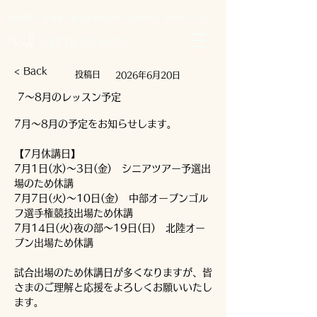
名古屋市・日進市・長久手市のゴルフスクール・ゴルフレッスン
​三好ゴルフアカデミー
< Back
​投稿日
2026年6月20日
7～8月のレッスン予定
7月～8月の予定をお知らせします。
【7月休講日】
7月1日(水)～3日(金)　シニアツアー予選出
場のため休講
7月7日(火)～10日(金)　中部オープンゴル
フ選手権競技出場ため休講
7月14日(火)夜の部～19日(日)　北陸オー
プン出場ため休講
試合出場のため休講日が多くなりますが、皆
さまのご理解と応援をよろしくお願いいたし
ます。