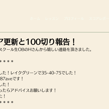
ホーム
レッスン
プロフィール
スコアレポ
ア更新と100切り報告！
スクール生OBのHさんから嬉しい連絡を頂きました。
＊＊＊＊
た！レイクグリーンで35-40-75でした！
87aveです！
した！
ったらアドバイスお願いします！
た！
＊＊＊＊