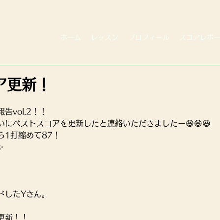
ホーム
レッスン
プロフィール
スコアレポ
ア更新！
vol.2！！
にベストスコアを更新したと連絡いただきましたー😆😆😆
ら1打縮めて87！
✨
ドしたYさん。
更新！！