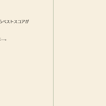
らベストスコアが
た…。