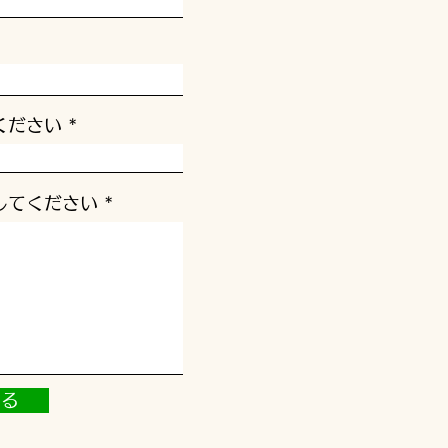
ください
してください
する