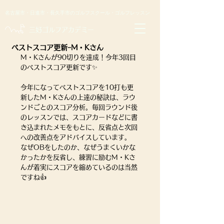
名古屋市・日進市・長久手市のゴルフスクール・ゴルフレッスン
​三好ゴルフアカデミー
ベストスコア更新ｰM・Kさん
M・Kさんが90切りを達成！今年3回目
のベストスコア更新です✨
今年になってベストスコアを10打も更
新したM・Kさんの上達の秘訣は、ラウ
ンドごとのスコア分析。毎回ラウンド後
のレッスンでは、スコアカードなどに書
き込まれたメモをもとに、反省点と次回
への改善点をアドバイスしています。
なぜOBをしたのか、なぜうまくいかな
かったかを反省し、練習に励むM・Kさ
んが着実にスコアを縮めているのは当然
ですね👍