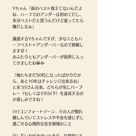
Yちゃん「前のベスト覚えてないんだよ
ね…ハーフでのアンダーは初めてだし、
多分ベストだと思うんだけど違ってたら
嫌だしなぁ」
謙遜するYちゃんですが、少なくともハ
ーフベスト＋アンダーパーなので掲載し
ます😊！
おふたりともアンダーパーが視界に入っ
てきましたね😁👍
「俺たちまだ50代になったばかりだか
ら、あと10年はチャレンジ出来るね」
と言うSさん兄弟。どちらが先にパープ
レー（もしくはそれ以下）を達成するの
か楽しみですね！
(※)コンフォートゾーン…その人が慣れ
親しんでいてストレスや不安を感じずに
過ごせる心理的な安全領域のこと
注）長いお付き合いもあり、日常的にS