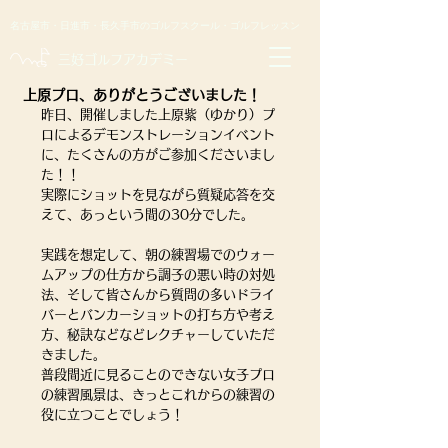
名古屋市・日進市・長久手市のゴルフスクール・ゴルフレッスン
​三好ゴルフアカデミー
上原プロ、ありがとうございました！
昨日、開催しました上原紫（ゆかり）プ
ロによるデモンストレーションイベント
に、たくさんの方がご参加くださいまし
た！！
実際にショットを見ながら質疑応答を交
えて、あっという間の30分でした。
実践を想定して、朝の練習場でのウォー
ムアップの仕方から調子の悪い時の対処
法、そして皆さんから質問の多いドライ
バーとバンカーショットの打ち方や考え
方、秘訣などなどレクチャーしていただ
きました。
普段間近に見ることのできない女子プロ
の練習風景は、きっとこれからの練習の
役に立つことでしょう！