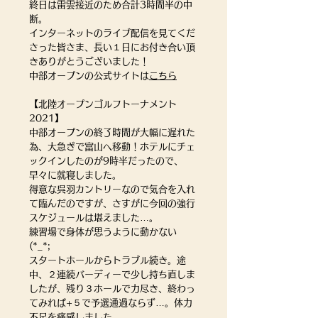
終日は雷雲接近のため合計3時間半の中
断。
インターネットのライブ配信を見てくだ
さった皆さま、長い１日にお付き合い頂
きありがとうございました！
中部オープンの公式サイトは
こちら
【北陸オープンゴルフトーナメント
2021】
中部オープンの終了時間が大幅に遅れた
為、大急ぎで富山へ移動！ホテルにチェ
ックインしたのが9時半だったので、
早々に就寝しました。
得意な呉羽カントリーなので気合を入れ
て臨んだのですが、さすがに今回の強行
スケジュールは堪えました…。
練習場で身体が思うように動かない
(*_*;
スタートホールからトラブル続き。途
中、２連続バーディーで少し持ち直しま
したが、残り３ホールで力尽き、終わっ
てみれば+５で予選通過ならず…。体力
不足を痛感しました。