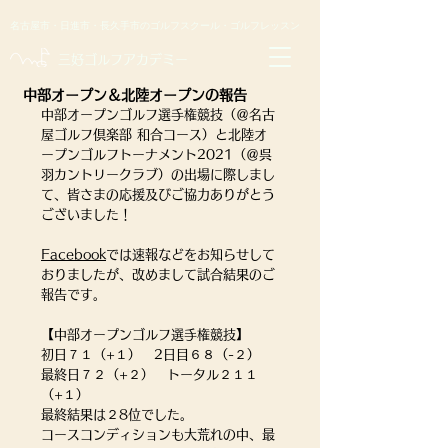
名古屋市・日進市・長久手市のゴルフスクール・ゴルフレッスン
​三好ゴルフアカデミー
中部オープン＆北陸オープンの報告
中部オープンゴルフ選手権競技（＠名古
屋ゴルフ倶楽部 和合コース）と北陸オ
ープンゴルフトーナメント2021（＠呉
羽カントリークラブ）の出場に際しまし
て、皆さまの応援及びご協力ありがとう
ございました！
Facebook
では速報などをお知らせして
おりましたが、改めまして試合結果のご
報告です。
【中部オープンゴルフ選手権競技】
初日７１（+１）　2日目６８（-２）　
最終日７２（+２）　トータル２１１
（+１）
最終結果は２8位でした。
コースコンディションも大荒れの中、最