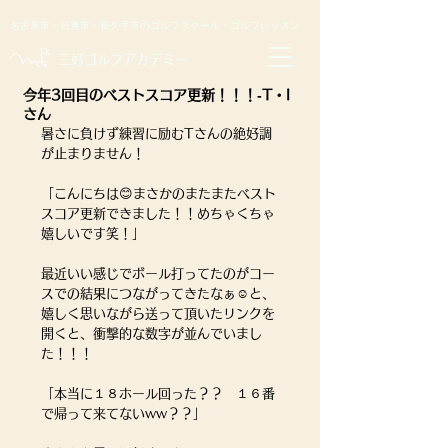
名古屋市・日進市・長久手市のゴルフスクール・ゴルフレッスン
​三好ゴルフアカデミー
今年3回目のベストスコア更新！！！‐T・I
さん
暑さに負けず練習に励むTさんの絶好調
が止まりません！
「こんにちは😊まさかのまたまたベスト
スコア更新できました！！めちゃくちゃ
嬉しいです笑！」
最近いい感じでボール打ってたのがコー
スでの結果につながってきたなぁ☺️と、
嬉しく思いながら送って頂いたリンクを
開くと、衝撃的な数字が並んでいまし
た！！！
「本当に１８ホール回った？？　１６番
で帰って来てないww？？」