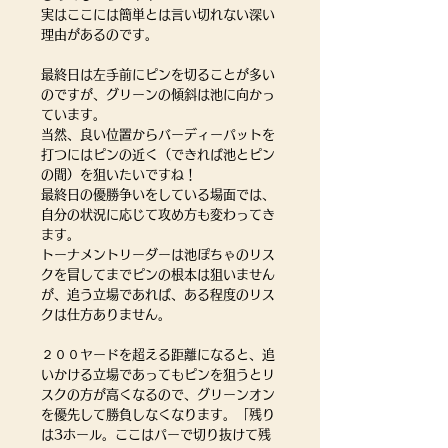
実はここには簡単とは言い切れない深い
理由があるのです。
最終日は左手前にピンを切ることが多い
のですが、グリーンの傾斜は池に向かっ
ています。
当然、良い位置からバーディーパットを
打つにはピンの近く（できれば池とピン
の間）を狙いたいですね！
最終日の優勝争いをしている場面では、
自分の状況に応じて攻め方も変わってき
ます。
トーナメントリーダーは池ぽちゃのリス
クを冒してまでピンの根本は狙いません
が、追う立場であれば、ある程度のリス
クは仕方ありません。
２００ヤードを超える距離になると、追
いかける立場であってもピンを狙うとリ
スクの方が高くなるので、グリーンオン
を優先して勝負しなくなります。「残り
は3ホール。ここはパーで切り抜けて残