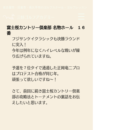
名古屋市・日進市・長久手市のゴルフスクール・ゴルフレッスン
​三好ゴルフアカデミー
富士桜カントリー倶楽部 名物ホール １６
番
フジサンケイクラシックも決勝ラウンド
に突入！
今年は例年になくハイレベルな戦いが繰
り広げられていますね。
予選を７位タイで通過した正岡竜二プロ
はプロテスト合格が同じ年。
頑張って欲しいですね〜！
さて、前回に続き富士桜カントリー倶楽
部の攻略法とトーナメントの裏話をお伝
えしたいと思います。