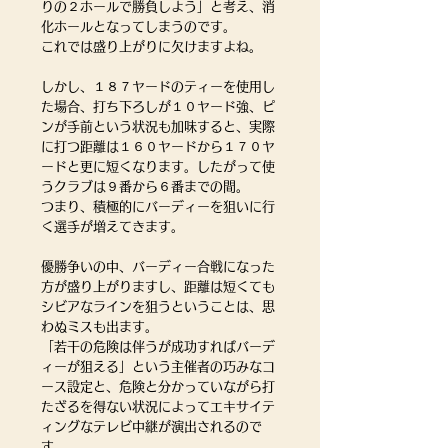
りの２ホールで勝負しよう」と考え、消
化ホールとなってしまうのです。
これでは盛り上がりに欠けますよね。
しかし、１８７ヤードのティーを使用し
た場合、打ち下ろしが１０ヤード強、ピ
ンが手前という状況も加味すると、実際
に打つ距離は１６０ヤードから１７０ヤ
ードと更に短くなります。したがって使
うクラブは９番から６番までの間。
つまり、積極的にバーディーを狙いに行
く選手が増えてきます。
優勝争いの中、バーディー合戦になった
方が盛り上がりますし、距離は短くても
シビアなラインを狙うということは、思
わぬミスも出ます。
「若干の危険は伴うが成功すればバーデ
ィーが狙える」という主催者の巧みなコ
ース設定と、危険と分かっていながら打
たざるを得ない状況によってエキサイテ
ィングなテレビ中継が演出されるので
す。 