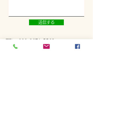
送信する
TEL
090-8671-5562
Mail
miyoshigolfacademy@gmail.com
サイトマップ
​ホーム
​最新ニュース