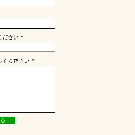
ください
してください
する