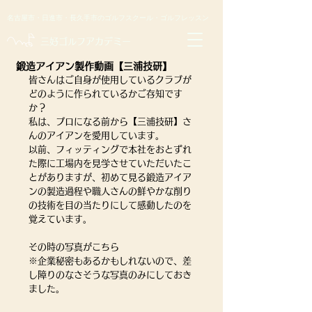
名古屋市・日進市・長久手市のゴルフスクール・ゴルフレッスン
​三好ゴルフアカデミー
鍛造アイアン製作動画【三浦技研】
皆さんはご自身が使用しているクラブが
どのように作られているかご存知です
か？
私は、プロになる前から【三浦技研】さ
んのアイアンを愛用しています。
以前、フィッティングで本社をおとずれ
た際に工場内を見学させていただいたこ
とがありますが、初めて見る鍛造アイア
ンの製造過程や職人さんの鮮やかな削り
の技術を目の当たりにして感動したのを
覚えています。
その時の写真がこちら
※企業秘密もあるかもしれないので、差
し障りのなさそうな写真のみにしておき
ました。