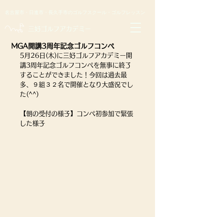
名古屋市・日進市・長久手市のゴルフスクール・ゴルフレッスン
​三好ゴルフアカデミー
MGA開講3周年記念ゴルフコンペ
5月26日(木)に三好ゴルフアカデミー開
講3周年記念ゴルフコンペを無事に終了
することができました！今回は過去最
多、９組３２名で開催となり大盛況でし
た(^^)
【朝の受付の様子】コンペ初参加で緊張
した様子