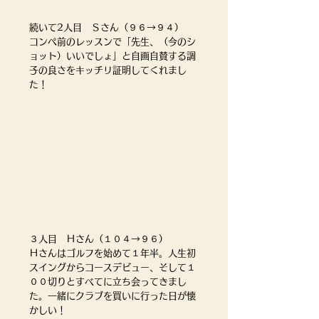
続いて2人目　Ｓさん（９６→９４）
コンペ前のレッスンで「先生、（今のシ
ョット）いいでしょ」と自画自賛する調
子の良さをキッチリ証明してくれまし
た！
３人目　Ｈさん（１０４→９６）
Ｈさんはゴルフを始めて１年半。人生初
スイングからコースデビュー、そして１
００切りとすべてに立ち会ってきまし
た。一緒にクラブを買いに行った日が懐
かしい！