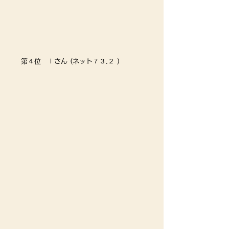
第４位　Ⅰさん (ネット７３.２ )