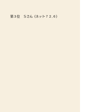
第３位　Ｓさん (ネット７２.６)